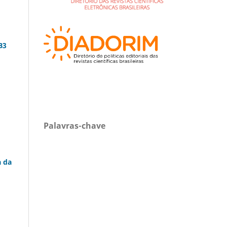
B3
Palavras-chave
a da