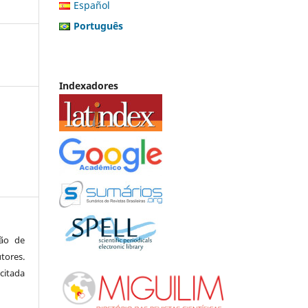
Español
Português
Indexadores
são de
tores.
citada