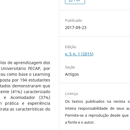
Publicado
2017-09-23
Edição
v. 5 n. 1 (2015)
stilos de aprendizagem dos
Seção
Universitário FECAP, por
izou como base o Learning
Artigos
mposta por 194 estudantes
ultados demonstraram que
ente (41%) caracterizado
Licença
os e Acomodador (37%)
Os textos publicados na revista 
m prática e experiência
inteira responsabilidade de seus au
trata as características do
Permite-se a reprodução desde que 
a fonte e o autor.